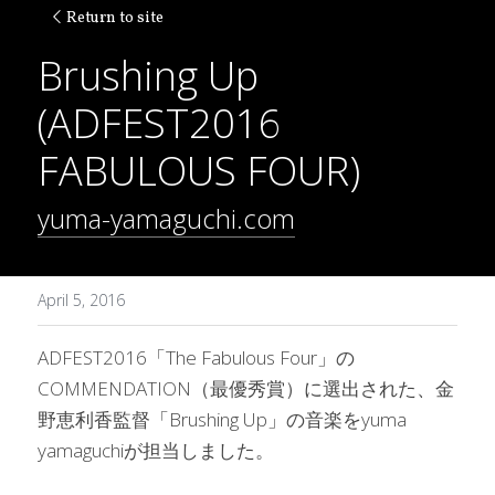
Return to site
Brushing Up 
(ADFEST2016 
FABULOUS FOUR)
yuma-yamaguchi.com
April 5, 2016
ADFEST2016「The Fabulous Four」の
COMMENDATION（最優秀賞）に選出された、金
野恵利香監督「Brushing Up」の音楽をyuma 
yamaguchiが担当しました。