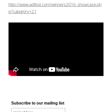
http://www.adfest.com/winners2016_showcase.ph
p?category=21