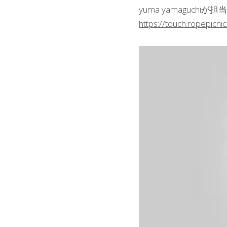
yuma yamaguc
https://touch.ropepicni