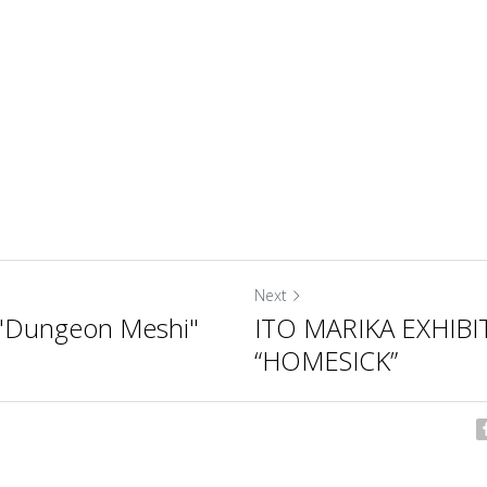
Next
 "Dungeon Meshi"
ITO MARIKA EXHIBI
“HOMESICK”