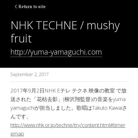
Return to site
NHK TECHNE / mushy 
fruit
http://yuma-yamaguchi.com
September 2, 2017
2017年9月2日NHK Eテレ テクネ 映像の教室 で放
送された「花枯去影」(柳沢翔監督)の音楽をyuma 
yamaguchiが担当しました。歌唱はTakuto Kawaiさ
んです、
http://www.nhk.or.jp/techne/try/content.html#timer
emap