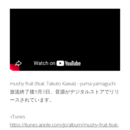
mushy fruit (feat. Takuto Kawai) - yuma yamaguchi
放送終了後9月3日、音源がデジタルストアでリリ
ースされています。
-iTunes
https://itunes.apple.com/jp/album/mushy-fruit-feat-