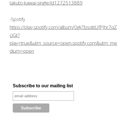
takuto-kawai-single/id1272513889
-Spotify
https://play.spotify.com/album/0gkTbsqttUfPJhr7qZ
cjGt?
play=true&utm_source=open.spotify.com&utm_me
dium=open