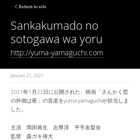
Return to site
Sankakumado no 
sotogawa wa yoru
http://yuma-yamaguchi.com
January 21, 2021
2021年1月22日に公開された、映画「さんかく窓
の外側は夜」の音楽をyuma yamaguchiが担当しま
した。　
主演　岡田将生　志尊淳　平手友梨奈
監督　森ガキ侑大